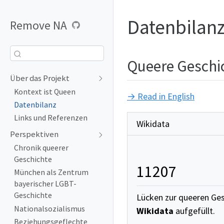
Datenbilan
Remove NA
Queere Geschic
Über das Projekt
Kontext ist Queen
→ Read in English
Datenbilanz
Links und Referenzen
Wikidata
Perspektiven
Chronik queerer
Geschichte
11207
München als Zentrum
bayerischer LGBT-
Geschichte
Lücken zur queeren Ges
Nationalsozialismus
Wikidata
aufgefüllt.
Beziehungsgeflechte