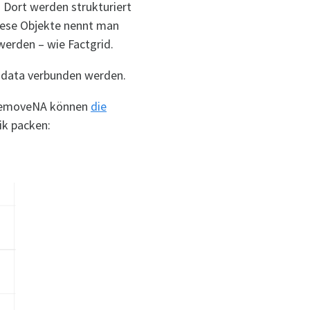
. Dort werden strukturiert
iese Objekte nennt man
werden – wie Factgrid.
kidata verbunden werden.
h RemoveNA können
die
ik packen: