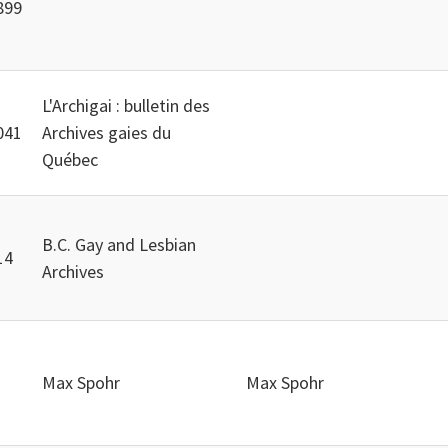
899
L'Archigai : bulletin des
041
Archives gaies du
Québec
B.C. Gay and Lesbian
14
Archives
Max Spohr
Max Spohr