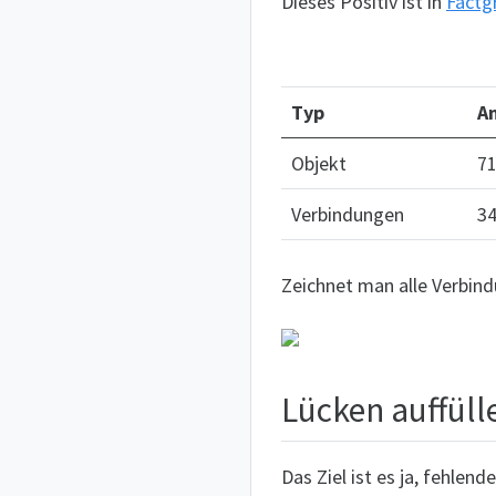
Dieses Positiv ist in
Factg
Typ
An
Objekt
7
Verbindungen
3
Zeichnet man alle Verbin
Lücken auffüll
Das Ziel ist es ja, fehlend