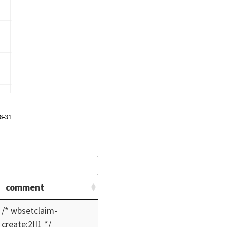
comment
/* wbsetclaim-
create:2||1 */