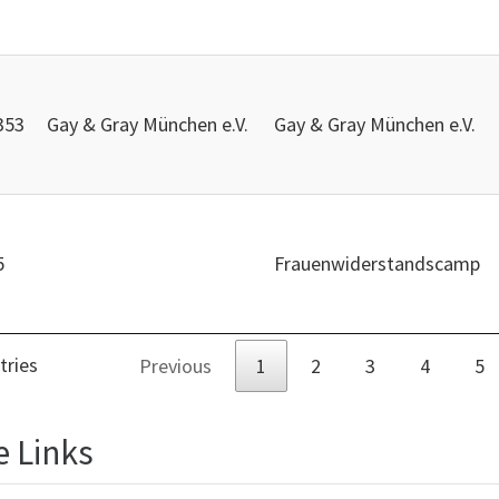
353
Gay & Gray München e.V.
Gay & Gray München e.V.
5
Frauenwiderstandscamp
tries
Previous
1
2
3
4
5
e Links