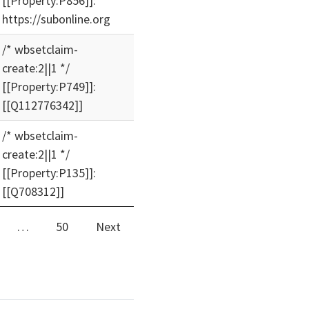
[[Property:P856]]:
https://subonline.org
/* wbsetclaim-
create:2||1 */
[[Property:P749]]:
[[Q112776342]]
/* wbsetclaim-
create:2||1 */
[[Property:P135]]:
[[Q708312]]
…
50
Next