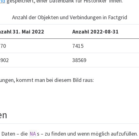
rid
gespeichert, einer Datenbank für Historiker*innen.
Anzahl der Objekten und Verbindungen in Factgrid
zahl 31. Mai 2022
Anzahl 2022-08-31
170
7415
4902
38569
dungen, kommt man bei diesem Bild raus:
en
e Daten – die
s – zu finden und wenn möglich aufzufüllen.
NA